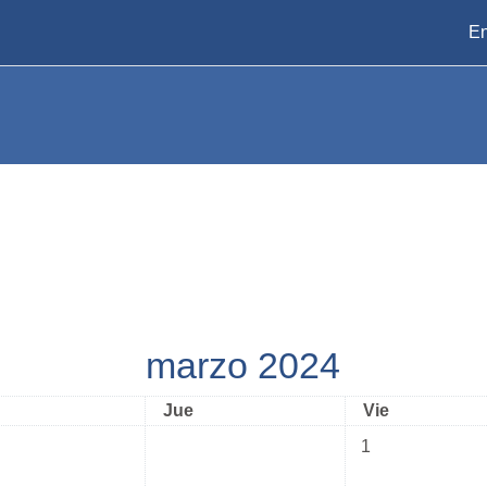
En
marzo 2024
coles
Jueves
Viernes
Jue
Vie
Sin eventos, vier
1