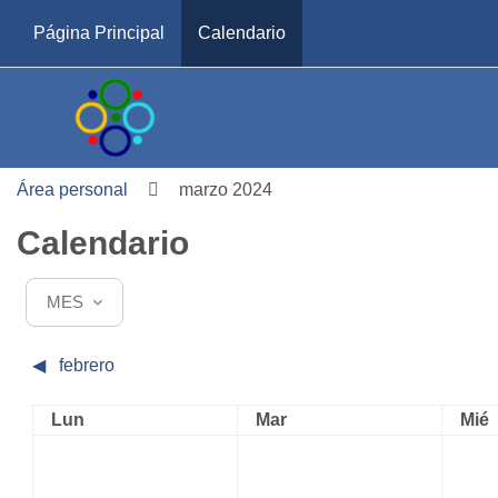
Salta al contenido principal
Página Principal
Calendario
Área personal
marzo 2024
Calendario
MES
◀︎
febrero
Lunes
Martes
Miér
Lun
Mar
Mié