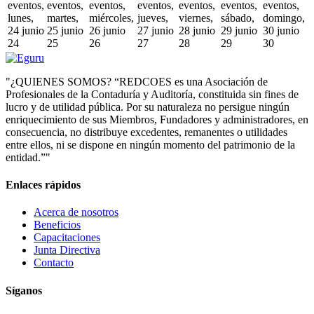
eventos,
eventos,
eventos,
eventos,
eventos,
eventos,
eventos,
lunes,
martes,
miércoles,
jueves,
viernes,
sábado,
domingo,
24 junio
25 junio
26 junio
27 junio
28 junio
29 junio
30 junio
24
25
26
27
28
29
30
"¿QUIENES SOMOS? “REDCOES es una Asociación de
Profesionales de la Contaduría y Auditoría, constituida sin fines de
lucro y de utilidad pública. Por su naturaleza no persigue ningún
enriquecimiento de sus Miembros, Fundadores y administradores, en
consecuencia, no distribuye excedentes, remanentes o utilidades
entre ellos, ni se dispone en ningún momento del patrimonio de la
entidad.”"
Enlaces rápidos
Acerca de nosotros
Beneficios
Capacitaciones
Junta Directiva
Contacto
Síganos