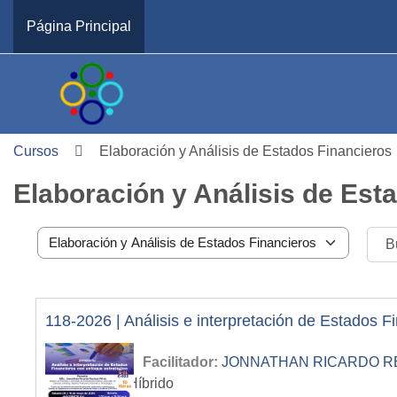
Salta al contenido principal
Página Principal
Cursos
Elaboración y Análisis de Estados Financieros
Elaboración y Análisis de Est
Categorías
118-2026 | Análisis e interpretación de Estados F
Facilitador:
JONNATHAN RICARDO RECI
Modalidad
:
Híbrido