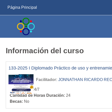
Salta al contenido principal
Página Principal
Información del curso
133-2025 I Diplomado Práctico de uso y entrenamie
Facilitador:
JONNATHAN RICARDO RECIN
Modalidad
:
24/7
Cantidad de Horas Duración
:
24
Becas
:
No