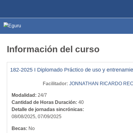
Salta al contenido principal
Página Principal
Información del curso
182-2025 I Diplomado Práctico de uso y entrenamient
Facilitador:
JONNATHAN RICARDO RECIN
Modalidad
:
24/7
Cantidad de Horas Duración
:
40
Detalle de jornadas sincrónicas
:
08/08/2025, 07/09/2025
Becas
:
No