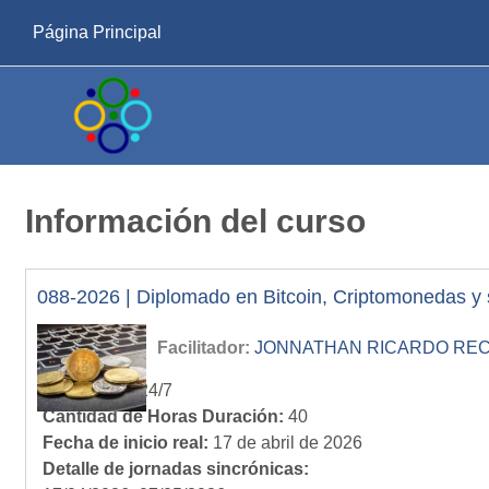
Salta al contenido principal
Página Principal
Información del curso
088-2026 | Diplomado en Bitcoin, Criptomonedas y s
Facilitador:
JONNATHAN RICARDO RECIN
Modalidad
:
24/7
Cantidad de Horas Duración
:
40
Fecha de inicio real
:
17 de abril de 2026
Detalle de jornadas sincrónicas
: