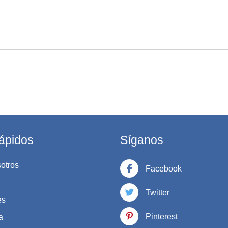
ápidos
Síganos
otros
Facebook
Twitter
es
Pinterest
a