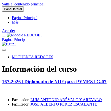
Salta al contenido principal
Panel lateral
Página Principal
Más
Acceder
Página Principal
MI CUENTA REDCOES
Información del curso
167-2026 | Diplomado de NIIF para PYMES | G-07
Facilitador:
LUIS ANTONIO ARÉVALO Y ARÉVALO
Facilitador:
JOSÉ ALBERTO PÉREZ ESCALANTE