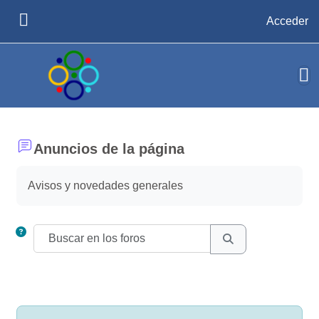
Salta al contenido principal
Acceder
PANEL LATERAL
Anuncios de la página
Requisitos de finalización
Avisos y novedades generales
Buscar en los foros
BUSCAR EN LOS