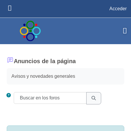
Salta al contenido principal
Acceder
PANEL LATERAL
Anuncios de la página
Requisitos de finalización
Avisos y novedades generales
Buscar en los foros
BUSCAR EN LOS